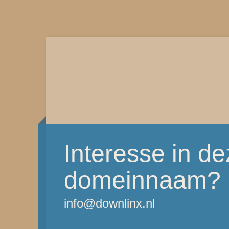
Interesse in d
domeinnaam?
info@downlinx.nl