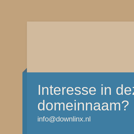
Interesse in d
domeinnaam?
info@downlinx.nl