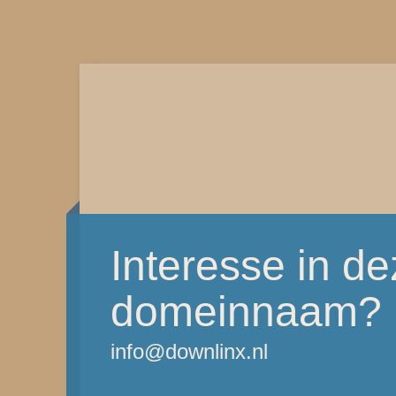
Interesse in d
domeinnaam?
info@downlinx.nl