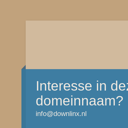
Interesse in d
domeinnaam?
info@downlinx.nl