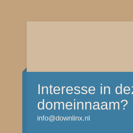
Interesse in d
domeinnaam?
info@downlinx.nl