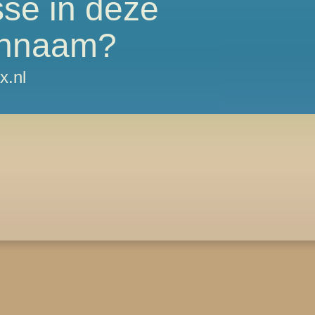
sse in deze
nnaam?
x.nl