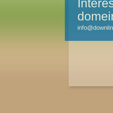
Intere
domei
info@downlin