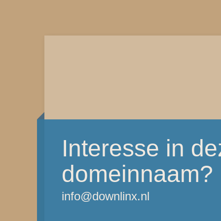
Interesse in d
domeinnaam?
info@downlinx.nl