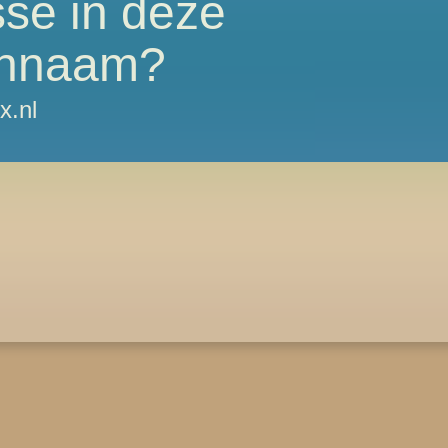
sse in deze
nnaam?
x.nl