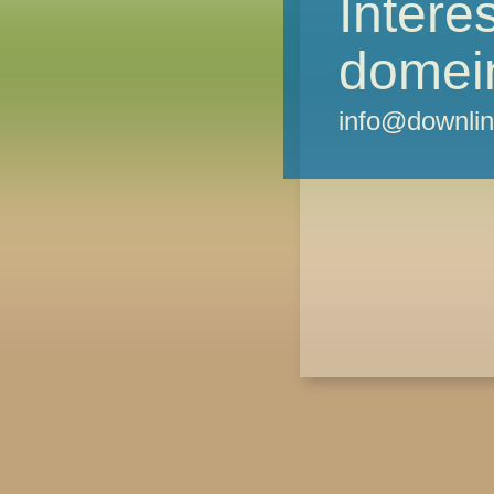
Intere
domei
info@downlin