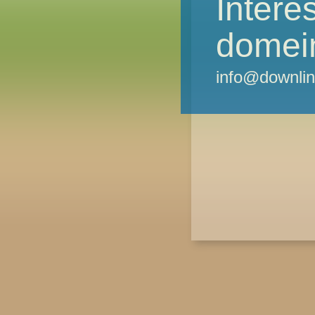
Intere
domei
info@downlin