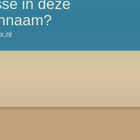
sse in deze
nnaam?
x.nl