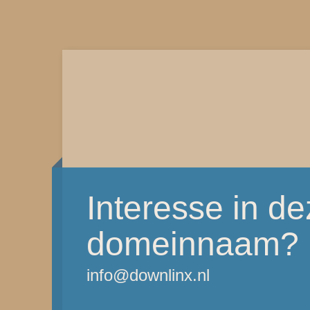
Interesse in d
domeinnaam?
info@downlinx.nl