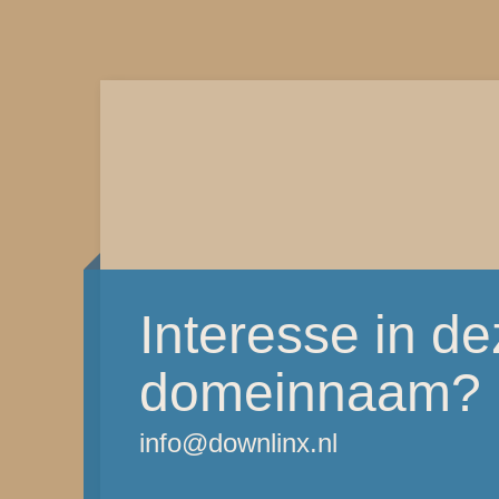
Interesse in d
domeinnaam?
info@downlinx.nl