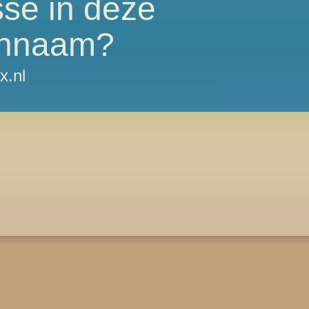
sse in deze
nnaam?
x.nl