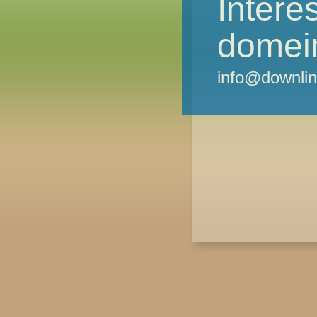
Intere
domei
info@downlin