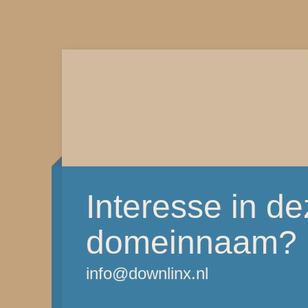
Interesse in d
domeinnaam?
info@downlinx.nl