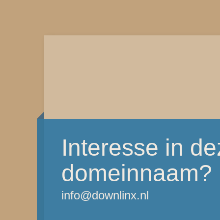
Interesse in d
domeinnaam?
info@downlinx.nl