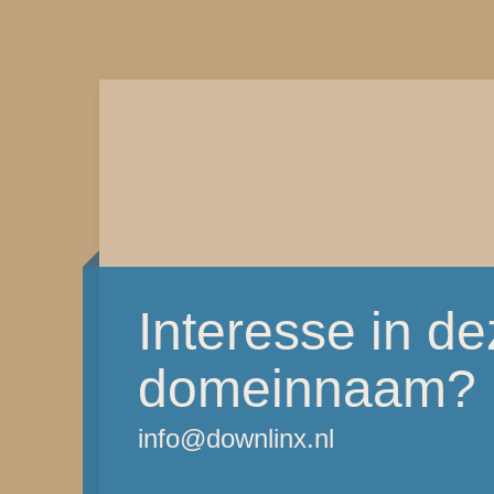
Interesse in d
domeinnaam?
info@downlinx.nl