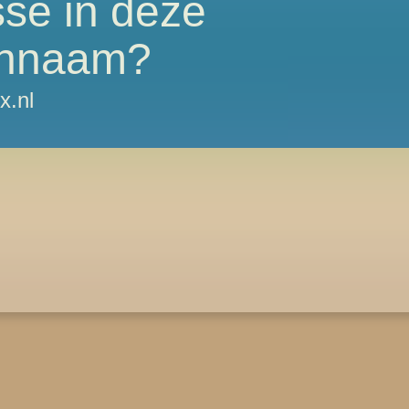
sse in deze
nnaam?
x.nl