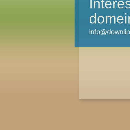
Intere
domei
info@downlin