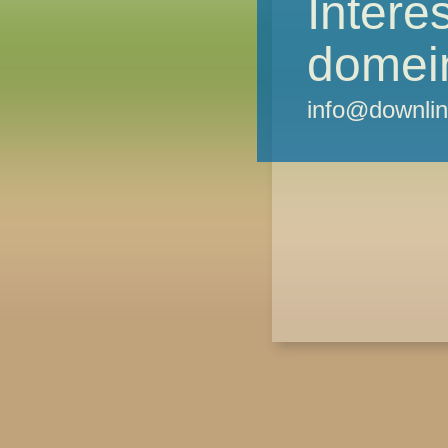
Intere
domei
info@downlin