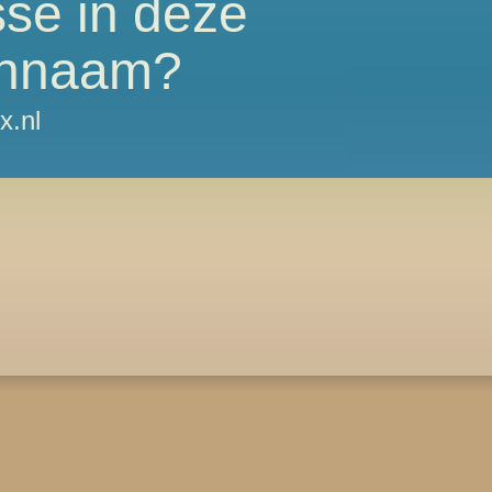
sse in deze
nnaam?
x.nl