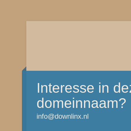
Interesse in d
domeinnaam?
info@downlinx.nl