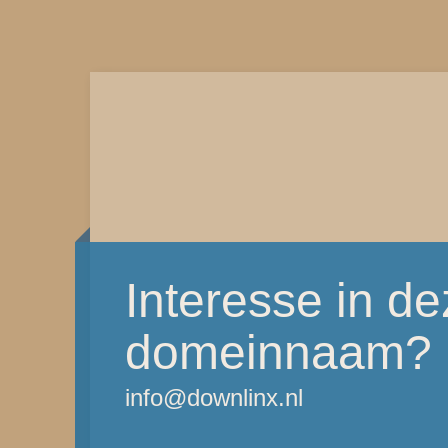
Interesse in d
domeinnaam?
info@downlinx.nl