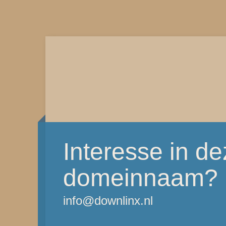
Interesse in d
domeinnaam?
info@downlinx.nl