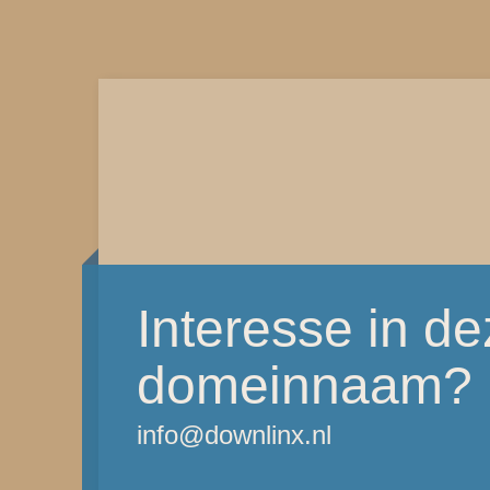
Interesse in d
domeinnaam?
info@downlinx.nl