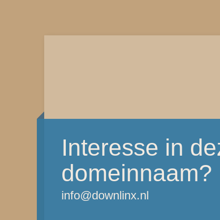
Interesse in d
domeinnaam?
info@downlinx.nl